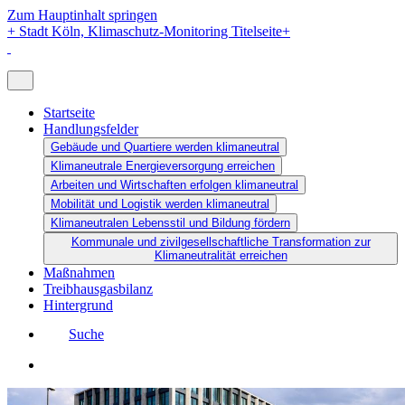
Zum Hauptinhalt springen
+
Stadt Köln, Klimaschutz-Monitoring Titelseite
+
Startseite
Handlungsfelder
Gebäude und Quartiere werden klimaneutral
Klimaneutrale Energieversorgung erreichen
Arbeiten und Wirtschaften erfolgen klimaneutral
Mobilität und Logistik werden klimaneutral
Klimaneutralen Lebensstil und Bildung fördern
Kommunale und zivilgesellschaftliche Transformation zur
Klimaneutralität erreichen
Maßnahmen
Treibhausgasbilanz
Hintergrund
Suche