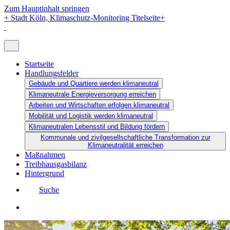
Zum Hauptinhalt springen
+
Stadt Köln, Klimaschutz-Monitoring Titelseite
+
Startseite
Handlungsfelder
Gebäude und Quartiere werden klimaneutral
Klimaneutrale Energieversorgung erreichen
Arbeiten und Wirtschaften erfolgen klimaneutral
Mobilität und Logistik werden klimaneutral
Klimaneutralen Lebensstil und Bildung fördern
Kommunale und zivilgesellschaftliche Transformation zur
Klimaneutralität erreichen
Maßnahmen
Treibhausgasbilanz
Hintergrund
Suche