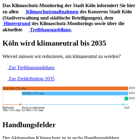
Das Klimaschutz-Monitoring der Stadt Köln informiert Sie hier
zu allen
Klimaschutzmaßnahmen
des Konzerns Stadt Köln
(Stadtverwaltung und städtische Beteiligungen), dem
Hintergrund
des Klimaschutz-Monitorings sowie über die
aktuellste
Treibhausgasbilanz
.
Köln wird klimaneutral bis 2035
Wieviel müssen wir reduzieren, um klimaneutral zu werden?
Zur
Treibhausgasbilanz
Zur
Zieldefinition 2035
2019
10,4
Mio t CO₂-äqu
2023
8,8
Mio t CO₂-äqu
2035
0,3
Mio t CO₂-äqu
Reduziert
Noch zu reduzieren
Ziel
Mio t CO₂-äqu
8,5
Mio t CO₂-äqu
Handlungsfelder
Der Aktionsplan Klimaschutz ist in sechs Handlungsfeldern